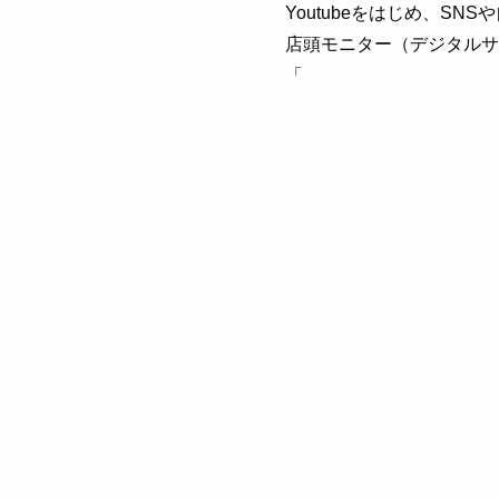
Youtubeをはじめ、SN
店頭モニター（デジタルサ
「
動画
」の広告ツール化