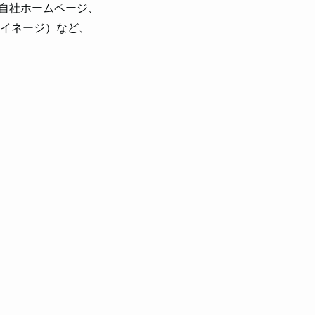
Sや自社ホームページ、

イネージ）など、

の時代になり