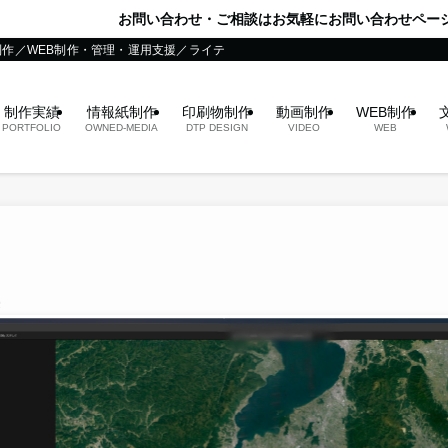
問い合わせ・ご相談はお気軽にお問い合わせページからどうぞ！
制作／WEB制作・管理・運用支援／ライティング
制作実績
情報紙制作
印刷物制作
動画制作
WEB制作
PORTFOLIO
OWNED-MEDIA
DTP DESIGN
VIDEO
WEB